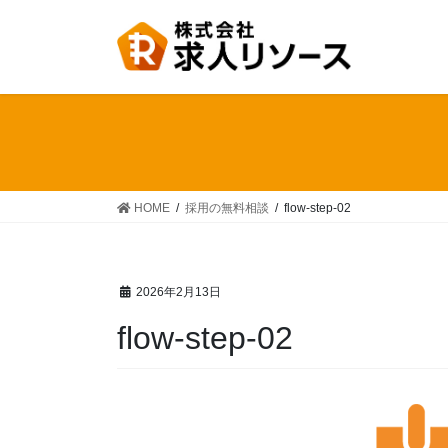
コ
ナ
ン
ビ
テ
ゲ
ン
ー
ツ
シ
へ
ョ
ス
ン
キ
に
ッ
移
HOME
採用の無料相談
flow-step-02
プ
動
2026年2月13日
flow-step-02