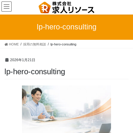
コ
ナ
ン
ビ
テ
ゲ
ン
ー
lp-hero-consulting
ツ
シ
へ
ョ
ス
ン
HOME
採用の無料相談
lp-hero-consulting
キ
に
ッ
移
プ
動
2026年1月21日
lp-hero-consulting