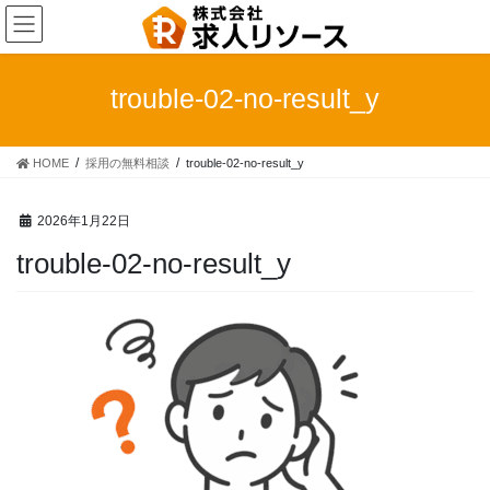
コ
ナ
ン
ビ
テ
ゲ
ン
ー
trouble-02-no-result_y
ツ
シ
へ
ョ
ス
ン
HOME
採用の無料相談
trouble-02-no-result_y
キ
に
ッ
移
プ
動
2026年1月22日
trouble-02-no-result_y